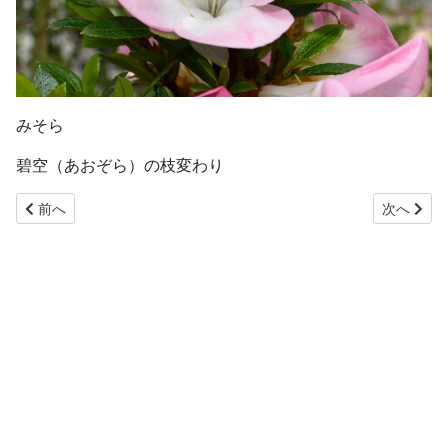
みそら
碧空（あおぞら）の枝変わり
前の記事へ: 美春
次の記事へ
前へ
次へ